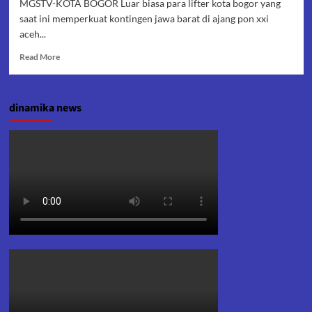
MGSTV-KOTA BOGOR Luar biasa para lifter kota bogor yang
saat ini memperkuat kontingen jawa barat di ajang pon xxi
aceh...
Read
Read More
more
about
Pecahkan
dinamika news
Rekor
Lifter
Imam
Jamaludin
Sabet
Emas
Di
Pon