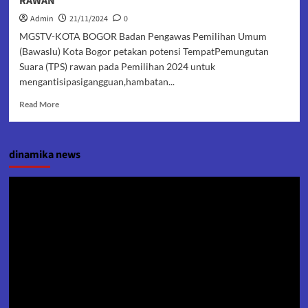
RAWAN
Admin
21/11/2024
0
MGSTV-KOTA BOGOR Badan Pengawas Pemilihan Umum
(Bawaslu) Kota Bogor petakan potensi TempatPemungutan
Suara (TPS) rawan pada Pemilihan 2024 untuk
mengantisipasigangguan,hambatan...
Read
Read More
more
about
ANTISIPASI
dinamika news
KERAWANAN
PUNGUT
HITUNG,
Pemutar
BAWASLU
Video
KOTA
BOGOR
PETAKAN
23
INDIKATOR
POTENSI
TPS
RAWAN