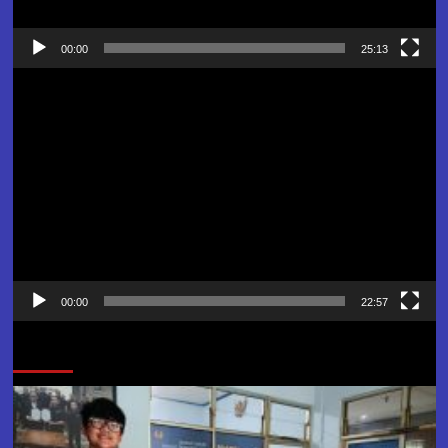
00:00
25:13
Pemutar
Video
00:00
22:57
Jangan Lewatkan