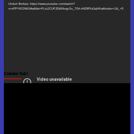
Video
Unduh Berkas: https://www.youtube.com/watch?
v=xFPY6C0W1Mw&list=PLtz2CUFJD484egc5v_7Gh-A6DRYa3qHXw&index=1&_=5
Cobain Yuk!
Pemutar
Video