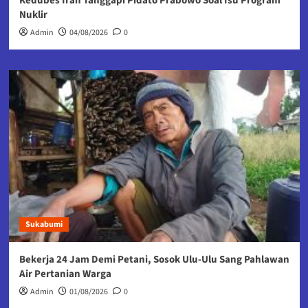
Kedubes Iran Tanggapi Pidato Prabowo Soal Isu Program
Nuklir
Admin
04/08/2026
0
Sukabumi
Bekerja 24 Jam Demi Petani, Sosok Ulu-Ulu Sang Pahlawan
Air Pertanian Warga
Admin
01/08/2026
0