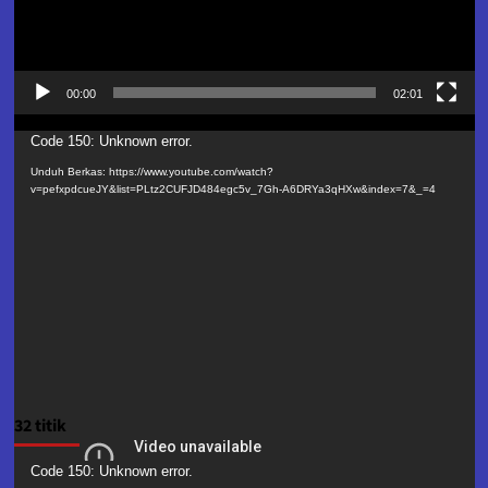
00:00
02:01
Pemutar
Code 150: Unknown error.
Video
Unduh Berkas: https://www.youtube.com/watch?
v=pefxpdcueJY&list=PLtz2CUFJD484egc5v_7Gh-A6DRYa3qHXw&index=7&_=4
32 titik
Pemutar
Code 150: Unknown error.