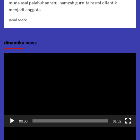
muda asal palabuhanratu, hamzah gurnita resmi dilantik
menjadi anggota...
Read
Read More
more
about
Aktivis
dinamika news
Palabuhanratu
Dilantik
Jadi
Pemutar
Dewan
Video
00:00
01:32
Pemutar