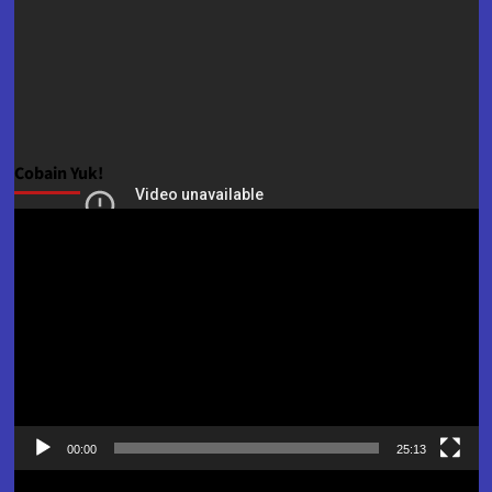
Cobain Yuk!
Pemutar
Video
00:00
25:13