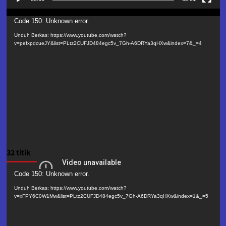
Pemutar
Code 150: Unknown error.
Video
Unduh Berkas: https://www.youtube.com/watch?
v=pefxpdcueJY&list=PLtz2CUFJD484egc5v_7Gh-A6DRYa3qHXw&index=7&_=4
32 titik
Pemutar
Code 150: Unknown error.
Video
Unduh Berkas: https://www.youtube.com/watch?
v=xFPY6C0W1Mw&list=PLtz2CUFJD484egc5v_7Gh-A6DRYa3qHXw&index=1&_=5