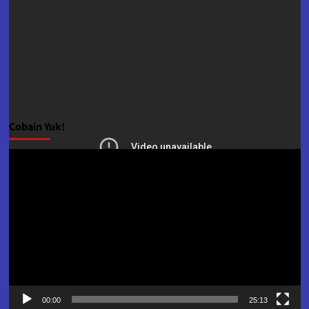
Cobain Yuk!
Pemutar
Video
00:00
25:13