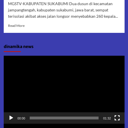
MGSTV-KABUPATEN SUKABUMI Dua dusun di kecamatan
jampangtengah, kabupaten sukabumi, jawa barat, sempat
terisolasi akibat akses jalan longsor menyebabkan 260 kepala...
Read
Read More
more
about
DESA
dinamika news
JAMPANGTENGAH
KABUPATEN
SUKABUMI
Pemutar
BANGUN
Video
AKSES
PASCA
JALAN
LONGSOR
00:00
01:32