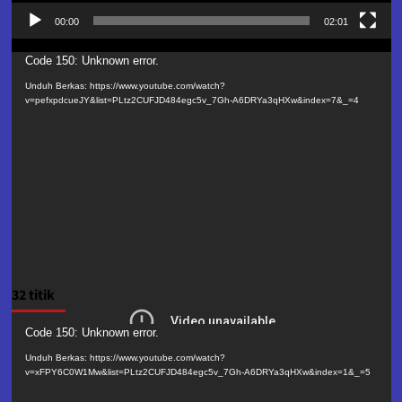
00:00
02:01
Pemutar
Code 150: Unknown error.
Video
Unduh Berkas: https://www.youtube.com/watch?
v=pefxpdcueJY&list=PLtz2CUFJD484egc5v_7Gh-A6DRYa3qHXw&index=7&_=4
32 titik
Pemutar
Code 150: Unknown error.
Video
Unduh Berkas: https://www.youtube.com/watch?
v=xFPY6C0W1Mw&list=PLtz2CUFJD484egc5v_7Gh-A6DRYa3qHXw&index=1&_=5