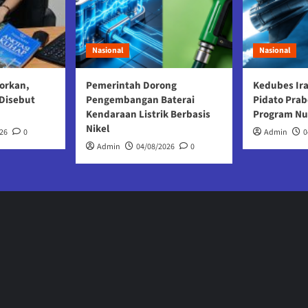
Nasional
Nasional
orkan,
Pemerintah Dorong
Kedubes Ir
Disebut
Pengembangan Baterai
Pidato Prab
Kendaraan Listrik Berbasis
Program Nu
Nikel
26
0
Admin
0
Admin
04/08/2026
0