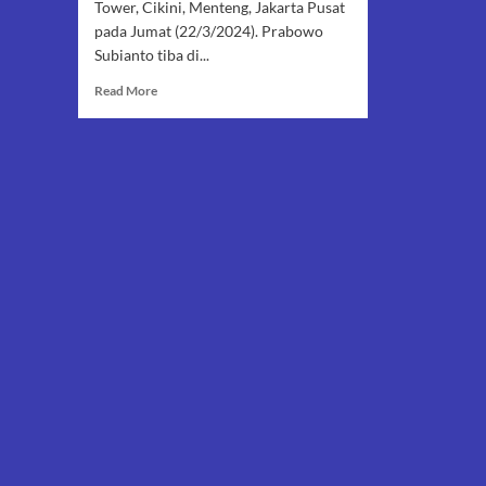
Tower, Cikini, Menteng, Jakarta Pusat
pada Jumat (22/3/2024). Prabowo
Subianto tiba di...
Read
Read More
more
about
Aksi
Mayor
Teddy
Kawal
Prabowo
Subianto
Saat
Bertemu
dengan
Surya
Paloh
di
NasDem
Tower