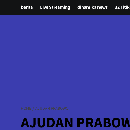
berita
Live Streaming
dinamika news
32 Titik
HOME
AJUDAN PRABOWO
AJUDAN PRABO