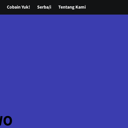
Cobain Yuk!
Serba/i
Tentang Kami
WO