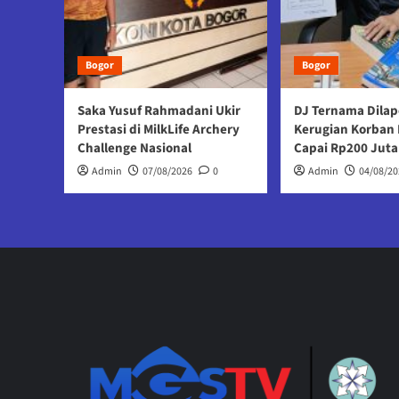
Bogor
Bogor
Saka Yusuf Rahmadani Ukir
DJ Ternama Dilap
Prestasi di MilkLife Archery
Kerugian Korban 
Challenge Nasional
Capai Rp200 Juta
Admin
07/08/2026
0
Admin
04/08/20