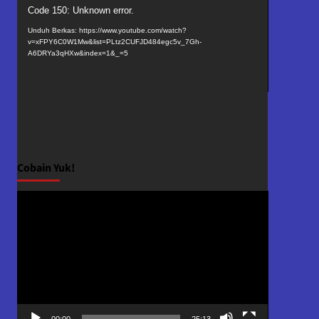
Pemutar
Code 150: Unknown error.
Video
Unduh Berkas: https://www.youtube.com/watch?
v=xFPY6C0W1Mw&list=PLtz2CUFJD484egc5v_7Gh-
A6DRYa3qHXw&index=1&_=5
Cobain Yuk!
Pemutar
Video
00:00
25:13