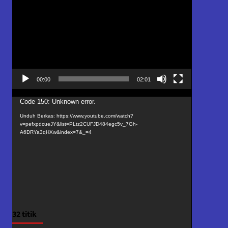
Video
00:00
02:01
Pemutar
Code 150: Unknown error.
Video
Unduh Berkas: https://www.youtube.com/watch?
v=pefxpdcueJY&list=PLtz2CUFJD484egc5v_7Gh-
A6DRYa3qHXw&index=7&_=4
32 titik