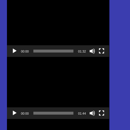
Pemutar
Video
00:00
01:32
Pemutar
Video
00:00
01:44
Pemutar