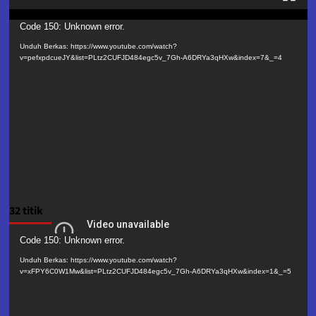
Pemutar
Code 150: Unknown error.
Video
Unduh Berkas: https://www.youtube.com/watch?
v=pefxpdcueJY&list=PLtz2CUFJD484egc5v_7Gh-A6DRYa3qHXw&index=7&_=4
32 titik
Pemutar
Code 150: Unknown error.
Video
Unduh Berkas: https://www.youtube.com/watch?
v=xFPY6C0W1Mw&list=PLtz2CUFJD484egc5v_7Gh-A6DRYa3qHXw&index=1&_=5