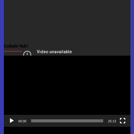
Cobain Yuk!
Pemutar
Video
00:00
25:13